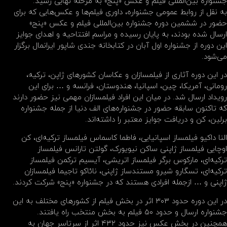
جشنواره بین‌المللی فیلم و عکس «پنج» به مرحله نهایی رسید.
به نقل از روابط عمومی جشنواره، داوری فیلم‌ها و عکس‌هایی که برای
حضور در ششمین دوره جشنواره بین‌المللی فیلم و عکس «پنج»
ارسال شده بودند، به پایان رسیده و مراسم افتتاحیه و اهدای جوایز
این دوره از جشنواره اول آبان در کتابخانه جندی شاپور ایرانمال برگزار
می‌شود.
در این دوره آثاری از فیلمسازان و عکاسان کشورهای ژاپن، ترکیه،
رومانی، آمریکا، چین، اسپانیا، هندوستان، فرانسه و … برای این
رویداد ارسال شد. در میان این افراد فیلمسازان مهمی نیز حضور دارند
که تاکنون سابقه حضور در جشنواره‌های الف دنیا از جمله جشنواره
برلین، کن و دریافت جوایز معتبر را داشته‌اند.
النا داکیو فیلمساز اسپانیایی، فاطما کاسماس فیلمساز ترکیه‌ای، کن
اوچایی فیلمساز ژاپنی ساکن نیویورک، گولتن تارانس فیلمساز
ترکیه‌ای، مارکوس برگر فیلمساز اتریشی، آیسیم ترکمن فیلمساز
ترکیه‌ای، تسگارو شیرو مستندساز ژاپنی، نائاکو تاجیما فیلمسازان
ژاپنی و … ازجمله افرادی هستند که در جشنواره «پنج» شرکت کردند.
در این دوره حدود ۳۰۳ اثر در بخش فیلم از کشورهای مختلف به این
جشنواره ارسال و حدود ۵۰ فیلم به بخش منتخب راه یافتند.
همچنین در بخش عکس نیز حدود ۴۳۲ اثر از سرتاسر جهان به