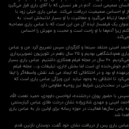
انسان صمیمی است. آدم در هر نسبتی که با آقای یاری قرار می‌گیرد
از او احساس صمیمیت دریافت می‌کند. عباس یاری خیلی زود با
آدم‌ها ارتباط می‌گیرد و معاشرت با او‌ بسیار لذتبخش است. به
عنوان یک‌ فیلمساز ایده آل من این است که با عباس یاری مصاحبه
کنم زیرا آدم‌ها با او‌ راحت است و ‌محبت و ‌‌مهرش را احساس
می‌کند.
احمد امینی منتقد سینما و کارگردان سپس تصریح کرد: من و عباس
یاری هم‌دانشگاهی بودیم و ۲۵ سال باهم در تلویزیون تصویربرداری
می‌کردیم. ۲۰ سال در مجله فیلم‌ همکاری داشتیم‌. عباس یاری بسیار
آدم خوش‌خنده ای است اما بخش اداری، تبلیغات و… مجله فیلم
برعهده او‌ بود و در اختلافاتی که ایجاد می شد نقش واسطه‌گر را ایفا
می‌کرد تا اختلافی به وجود نیاید. این ویژگی عباس یاری است که
حتی در سخت‌ترین شرایط نیز روحیه مقاومی دارد.
سپس با حضور پوران درخشنده، ابواحسن داوودی، حمید نعمت الله،
احمد امینی و مهدی شادی‌زاده نشان درخت طلای عباس کیارستمی
به پاس سال‌ها فعالیت در حوزه رسانه برای اولین بار به عباس یاری
اهدا شد.
عباس یاری پس از دریافت نشان خود گفت: دوستان نازنین قدم