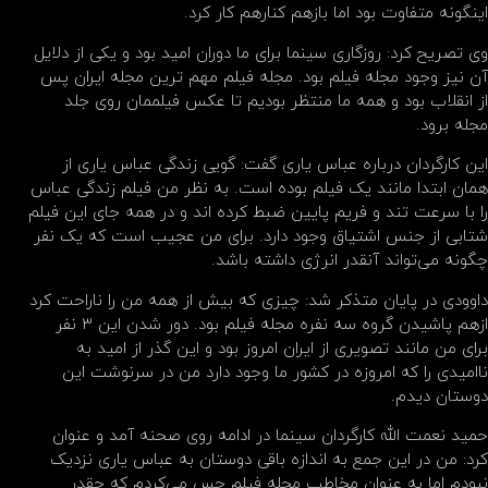
اینگونه متفاوت بود اما ‌‌بازهم کنارهم‌ کار کرد.
وی تصریح کرد: روزگاری سینما برای ما دوران‌ امید بود و یکی از دلایل
آن نیز وجود مجله فیلم بود. مجله فیلم ‌مهم ترین مجله ایران پس
از انقلاب بود و‌ همه ما منتظر بودیم تا عکس فیلممان روی جلد
مجله برود.
این کارگردان درباره عباس یاری گفت: گویی زندگی عباس یاری از
همان ابتدا مانند یک فیلم بوده است. به نظر من فیلم زندگی عباس
را با سرعت تند و فریم پایین ضبط کرده اند و در همه جای این فیلم
شتابی از جنس اشتیاق وجود دارد. برای من عجیب است که یک نفر
چگونه می‌تواند آنقدر انرژی داشته باشد.
داوودی در پایان متذکر شد: چیزی که بیش از همه ‌من‌ را ناراحت کرد
ازهم پاشیدن گروه سه نفره مجله فیلم بود. دور شدن این ۳ نفر
برای من‌ مانند تصویری از ایران‌ امروز بود و این‌ گذر از امید به
ناامیدی را که امروزه در کشور ما وجود دارد من‌ در سرنوشت این‌
دوستان دیدم.
حمید نعمت الله کارگردان سینما در ادامه روی صحنه آمد و عنوان
کرد: من در این ‌جمع به اندازه باقی دوستان به عباس یاری نزدیک
‌نبودم ‌اما به عنوان مخاطب مجله فیلم حس می‌کردم‌ که چقدر