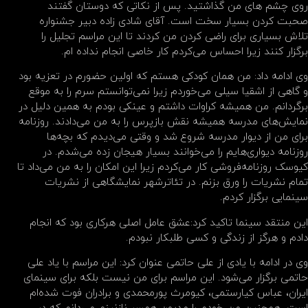
روی چشم های من گذاشتید. پس از نکاتی که دوستان گفتند
صحبت کردن بسیار سخت است. آقای شادی زاده دبیر جشنواره‌
تلاش بسیاری ‌برای راضی کردن من کردند تا این مراسم تجلیل را
برگزار کنند زیرا احساس می‌کردم کار خاصی انجام نداده ام.
وی ادامه داد: من‌ همان کودکی هستم ‌که اولین حضورم در تعزیه بود
و گاهی از اشقیا سیلی می‌‌خوردم‌ زیرا نمی‌توانستم سرم‌ را به موقع
برگردانم. من‌ همیشه کراوات داشتم‌ و‌ عینکی بودم به همین دلیل در
نمایش‌های مدرسه همیشه نقش بازپرس را به من می‌دادند. روزنامه
برای من‌ از دیوار مدرسه شروع شد و و‌قتی می‌دیدم که ‌بچه‌ها
روزنامه دیواری‌هایم‌ را می‌خوانند بسیار هیجان زده می‌شدم. در
کیوسک روزنامه‌فروشی کار ‌می‌کردم‌ زیرا این‌ امکان‌ را به من‌ می‌داد تا
تمام‌ نشریات‌ را ورق بزنم. در تئاترشهر نمایشگاهی از نشریات
سینمایی برگزار کردم.
این منتقد سینما تاکید کرد:عشق عامل اصلی هرکاری بود که انجام
دادم و هرگز از زندگی ‌‌و کسی طلبکار نبودم.
وی در ادامه با یادی از علی حاتمی عنوان کرد: این مراسم با یاد علی
حاتمی برگزار می‌شود. این مراسم برای من‌ نیست بلکه برای سینمای
ایران، عباس کیارستمی، کیومرث‌ پورمحمدی و‌ برادران فوت شده‌ام