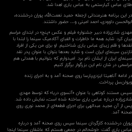
طلای عباس کیارستمی به عباس یاری اهدا شد.
در این برنامه هنرمندانی ازجمله حمید نعمت‌الله، پوران درخشنده،
ابوالحسن داوودی، احمد امینی و… حضور داشتند.
مهدی شادی‌زاده دبیر جشنواره فیلم و عکس «پنج» در ابتدای مراسم
بیان کرد: شاید همه ما خاطرات و‌ الفبای آکادمیک سینما را ابتدا با
نقد‌ها و قلم زیبای عباس یاری شناختیم. او‌ برای من یکی از افراد
نازنین سینمای ایران است و شاید بعدها بتوان با عنوان پدر نقد
سینمای ایران از ایشان نام‌ برد. امیدوارم که بتوانیم با همدلی هم
مراسمی در شان نام این بزرگوار برگزار کنیم.
در ادامه آناهیتا ایزدی‌پارسا روی صحنه آمد و به اجرای زنده
ویولن‌سل پرداخت.
سپس مستند کوتاهی با عنوان «آنسوی دریا» که توسط مهدی
شادی‌زاده درباره عباس یاری ساخته شده است، نمایش داده شد.
پس از آن مجید عبدالهی برای اجرای قطعه‌ای از محمد نوری روی
صحنه آمد.
پوران درخشنده کارگردان سینما سپس روی صحنه آمد و درباره
عباس یاری گفت: خوشحالم در جمعی هستم که عاشقان سینما اینجا