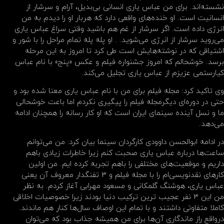
نشسته‌اند. برای من عباس یاری انسانی بی‌بدیل، آرام و سرشار از
انسانیت است. او‌ خنده‌های واقعی دارد که هربار او ‌را دیدم به من‌
انرژی داده است. اگر سرشار از غم هم ‌باشید وقتی سراغ عباس یاری
می‌روید سرشار از انرژی می‌شوید. . او‌ پله ‌پله تمام مراحل را با شور و‌
اشتیاقی که در نوشته‌هایش است طی کرد تا امروز به این مرحله
برسد. خوشحالم که امروز جشنواره فیلم و عکس «پنج» با نام عباس
کیارستمی عزیزم از عباس یاری تجلیل می‌کند.
وی تاکید کرد: مجله فیلم برای من با نام عباس یاری معنا شده بود و‌
حتی در دوره‌ای دیگر‌مجله فیلم ‌را پیگیری نکردم اما‌ باعت خوشحالی
ما و نسل آینده سینمای ایران است که او‌ کار رسانه را همچنان ادامه
می‌دهد.
در ادامه ابوالحسن داوودی کارگردان سینما بیان‌ کرد: من می‌توانم
ساعت‌ها درباره عباس یاری صحبت کنم زیرا خاطرات زیادی باهم
داریم و موقعیت‌های مختلفی را باهم تجربه کرده ایم. من اولین
کارهای نقدنویسی‌ام ‌را با مجله فیلم و ۳ تفنگدار معروف آن یعنی
عباس یاری، هوشنگ‌ گلمکانی و مسعود مهرابی آغاز کردم. به نظر
من این ۳ نفر عجیب ترین ترکیب دنیا بودند زیرا خصوصیات اخلاقی
کاملا متفاوتی داشتند و با تمام این اوصاف سال‌ها کنار هم ماندند.
درواقع راز ماندگاری آن‌ها برای من‌ همیشه جذاب بود که می‌توان